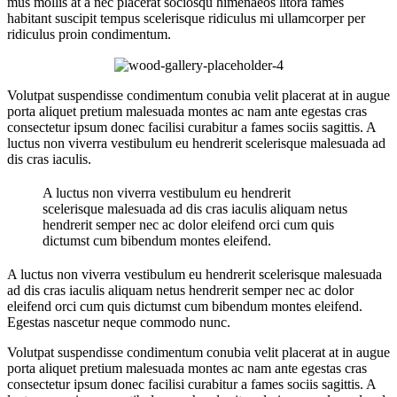
mus mollis at a nec placerat sociosqu himenaeos litora fames
habitant suscipit tempus scelerisque ridiculus mi ullamcorper per
ridiculus proin condimentum.
Volutpat suspendisse condimentum conubia velit placerat at in augue
porta aliquet pretium malesuada montes ac nam ante egestas cras
consectetur ipsum donec facilisi curabitur a fames sociis sagittis. A
luctus non viverra vestibulum eu hendrerit scelerisque malesuada ad
dis cras iaculis.
A luctus non viverra vestibulum eu hendrerit
scelerisque malesuada ad dis cras iaculis aliquam netus
hendrerit semper nec ac dolor eleifend orci cum quis
dictumst cum bibendum montes eleifend.
A luctus non viverra vestibulum eu hendrerit scelerisque malesuada
ad dis cras iaculis aliquam netus hendrerit semper nec ac dolor
eleifend orci cum quis dictumst cum bibendum montes eleifend.
Egestas nascetur neque commodo nunc.
Volutpat suspendisse condimentum conubia velit placerat at in augue
porta aliquet pretium malesuada montes ac nam ante egestas cras
consectetur ipsum donec facilisi curabitur a fames sociis sagittis. A