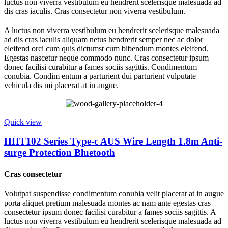
luctus non viverra vestibulum eu hendrerit scelerisque malesuada ad
dis cras iaculis. Cras consectetur non viverra vestibulum.
A luctus non viverra vestibulum eu hendrerit scelerisque malesuada
ad dis cras iaculis aliquam netus hendrerit semper nec ac dolor
eleifend orci cum quis dictumst cum bibendum montes eleifend.
Egestas nascetur neque commodo nunc. Cras consectetur ipsum
donec facilisi curabitur a fames sociis sagittis. Condimentum
conubia. Condim entum a parturient dui parturient vulputate
vehicula dis mi placerat at in augue.
Quick view
HHT102 Series Type-c AUS Wire Length 1.8m Anti-
surge Protection Bluetooth
Cras consectetur
Volutpat suspendisse condimentum conubia velit placerat at in augue
porta aliquet pretium malesuada montes ac nam ante egestas cras
consectetur ipsum donec facilisi curabitur a fames sociis sagittis. A
luctus non viverra vestibulum eu hendrerit scelerisque malesuada ad