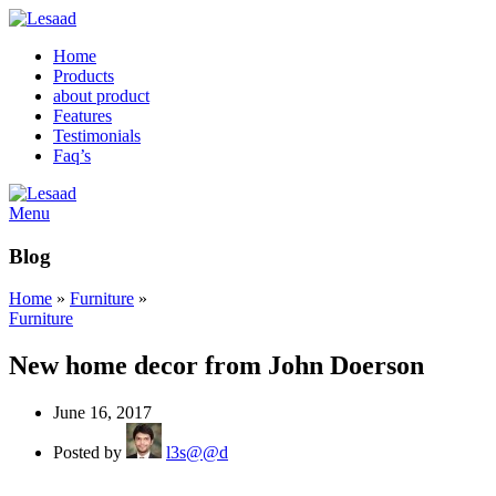
Home
Products
about product
Features
Testimonials
Faq’s
Menu
Blog
Home
»
Furniture
»
Furniture
New home decor from John Doerson
June 16, 2017
Posted by
l3s@@d