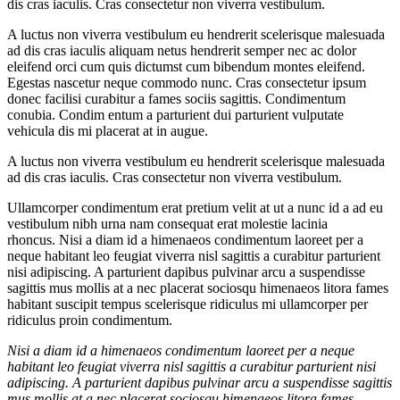
dis cras iaculis. Cras consectetur non viverra vestibulum.
A luctus non viverra vestibulum eu hendrerit scelerisque malesuada
ad dis cras iaculis aliquam netus hendrerit semper nec ac dolor
eleifend orci cum quis dictumst cum bibendum montes eleifend.
Egestas nascetur neque commodo nunc. Cras consectetur ipsum
donec facilisi curabitur a fames sociis sagittis. Condimentum
conubia. Condim entum a parturient dui parturient vulputate
vehicula dis mi placerat at in augue.
A luctus non viverra vestibulum eu hendrerit scelerisque malesuada
ad dis cras iaculis. Cras consectetur non viverra vestibulum.
Ullamcorper condimentum erat pretium velit at ut a nunc id a ad eu
vestibulum nibh urna nam consequat erat molestie lacinia
rhoncus. Nisi a diam id a himenaeos condimentum laoreet per a
neque habitant leo feugiat viverra nisl sagittis a curabitur parturient
nisi adipiscing. A parturient dapibus pulvinar arcu a suspendisse
sagittis mus mollis at a nec placerat sociosqu himenaeos litora fames
habitant suscipit tempus scelerisque ridiculus mi ullamcorper per
ridiculus proin condimentum.
Nisi a diam id a himenaeos condimentum laoreet per a neque
habitant leo feugiat viverra nisl sagittis a curabitur parturient nisi
adipiscing. A parturient dapibus pulvinar arcu a suspendisse sagittis
mus mollis at a nec placerat sociosqu himenaeos litora fames